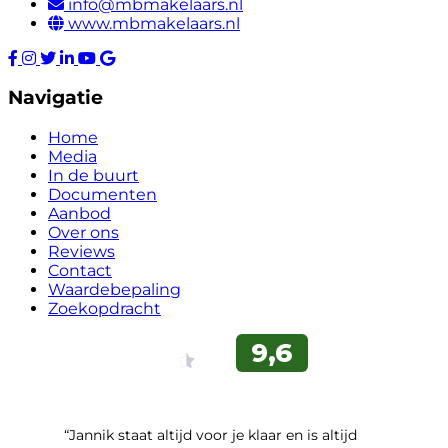
info@mbmakelaars.nl
www.mbmakelaars.nl
Navigatie
Home
Media
In de buurt
Documenten
Aanbod
Over ons
Reviews
Contact
Waardebepaling
Zoekopdracht
“Jannik staat altijd voor je klaar en is altijd